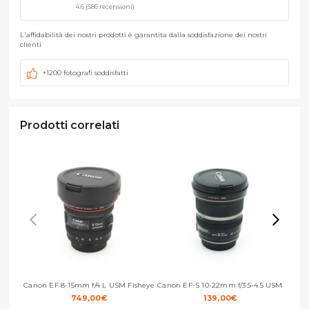
4.6 (586 recensioni)
L'affidabilità dei nostri prodotti è garantita dalla soddisfazione dei nostri
clienti
+1200 fotografi soddisfatti
Prodotti correlati
Canon EF 8-15mm f/4 L USM Fisheye
Canon EF-S 10-22mm f/3.5-4.5 USM
Canon 
749,00
€
139,00
€