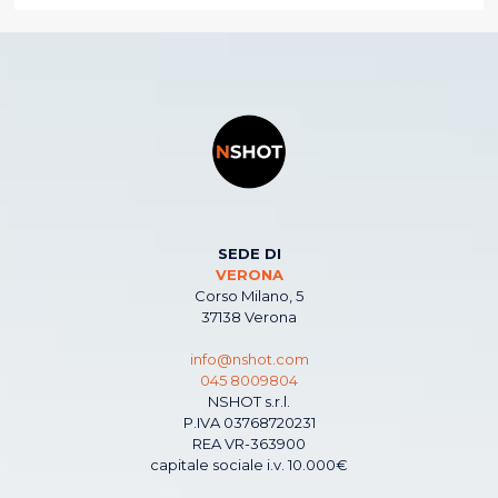
SEDE DI
VERONA
Corso Milano, 5
37138 Verona
info@nshot.com
045 8009804
NSHOT s.r.l.
P.IVA 03768720231
REA VR-363900
capitale sociale i.v. 10.000€