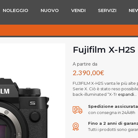
NOLEGGIO
NUOVO
VENDI
SERVIZI
NE
Fujifilm X-H2S
A partire da
2.390,00
€
FUJIFILM X-H2S vanta le più alte p
Serie X. Ciò è stato reso possibi
back-illuminated “X-Tr
espandi...
Spedizione assicurata
con consegna in 24/48h
Fino a 2 anni di garan
Tutti i prodotti sono garant