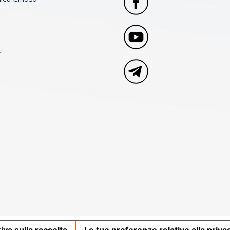
i
iva sulla raccolta
Le tue preferenze relative alla priva