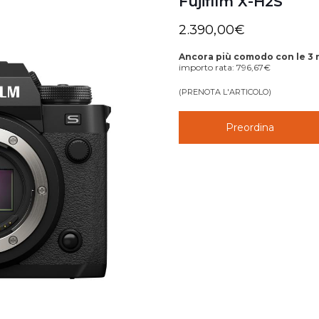
Fujifilm X-H2S
2.390,00
€
Ancora più comodo con le 3 
importo rata:
796,67
€
(PRENOTA L'ARTICOLO)
Preordina