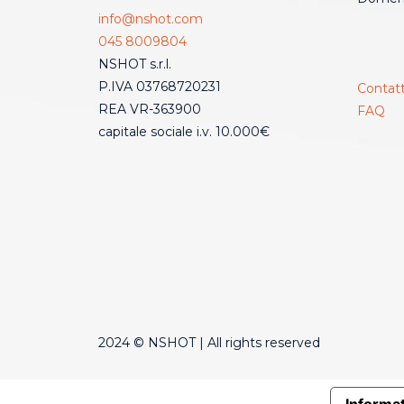
info@nshot.com
045 8009804
NSHOT s.r.l.
P.IVA 03768720231
Contatt
REA VR-363900
FAQ
capitale sociale i.v. 10.000€
2024 © NSHOT | All rights reserved
Informat