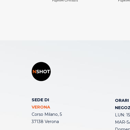
Fujifilm GFX100S
Fujifil
SEDE DI
ORARI
VERONA
NEGOZ
Corso Milano, 5
LUN: 15
37138 Verona
MAR-SA
Domeni