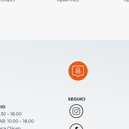
m GFX50S II
Fujifilm X-H2S
Fuj
SEGUICI
IO
.30 – 18.00
B: 10.00 – 18.00
ca Chiuso