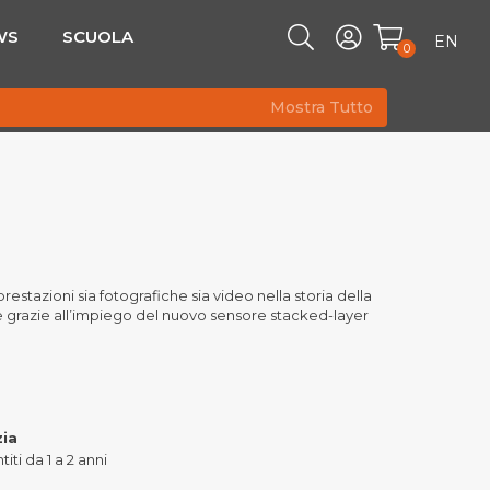
WS
SCUOLA
EN
0
Mostra Tutto
restazioni sia fotografiche sia video nella storia della
le grazie all’impiego del nuovo sensore stacked-layer
zia
iti da 1 a 2 anni