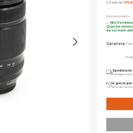
o 3 rate da
139,6
Stato del prodotto
[B+] Perfetta
Qualche minimo
da normale util
Garanzia:
1 an
Prodo
Spedizione
Consegna assic
14 giorni per 
Secondo norma