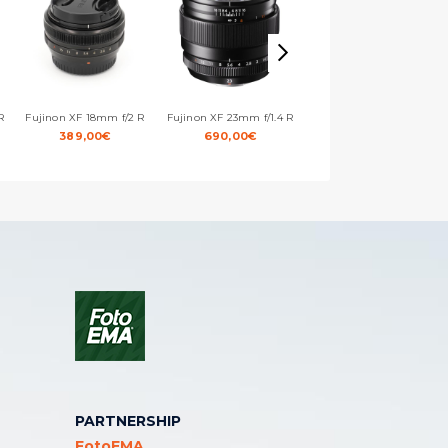
R
Fujinon XF 18mm f/2 R
Fujinon XF 23mm f/1.4 R
Fujinon XF 23mm f/2 R WR
– Black
389,00
€
690,00
€
409,00
€
PARTNERSHIP
FotoEMA