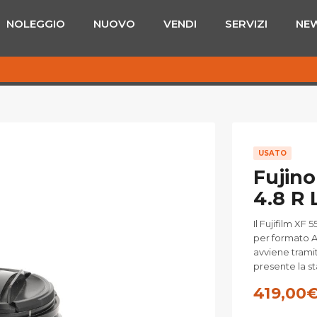
NOLEGGIO
NUOVO
VENDI
SERVIZI
NE
USATO
Fujino
4.8 R 
Il Fujifilm XF
per formato A
avviene tramit
presente la st
419,00