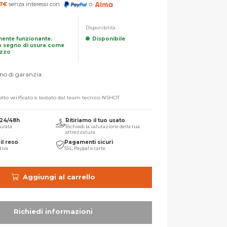
7
€
senza interessi con
o
Disponibilità
mente funzionante.
Disponibile
 segno di usura come
izzo
no di garanzia
tto verificato e testato dal team tecnico NSHOT
 24/48h
Ritiriamo il tuo usato
urata
Richiedi la valutazione della tua
attrezzatura
il reso
Pagamenti sicuri
tiva
SSL, Paypal e carte
Aggiungi al carrello