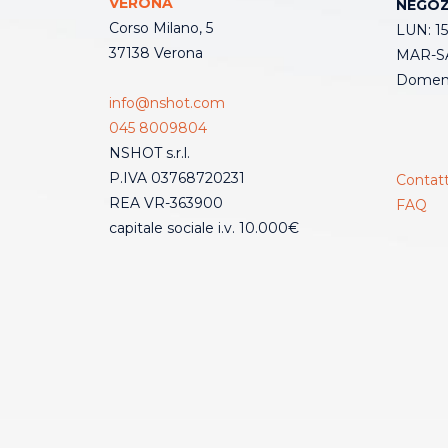
VERONA
NEGOZ
Corso Milano, 5
LUN: 15
37138 Verona
MAR-SA
Domeni
info@nshot.com
045 8009804
NSHOT s.r.l.
P.IVA 03768720231
Contatt
REA VR-363900
FAQ
capitale sociale i.v. 10.000€