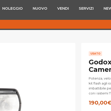
NOLEGGIO
NUOVO
VENDI
SERVIZI
NE
USATO
Godox 
Camer
Potenza, veloc
kit flash agli 
imbattibile p
con i sistemi 
190,00