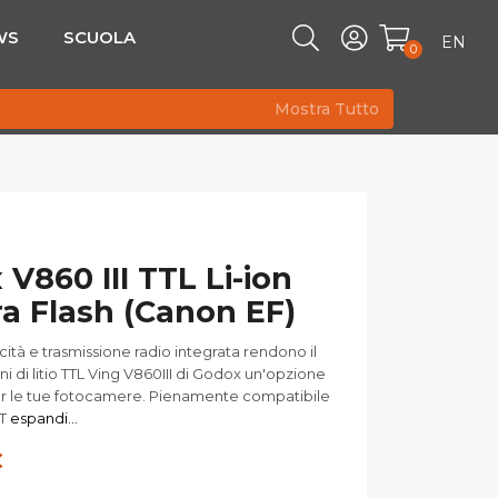
WS
SCUOLA
EN
0
Mostra Tutto
V860 III TTL Li-ion
a Flash (Canon EF)
ità e trasmissione radio integrata rendono il
ioni di litio TTL Ving V860III di Godox un'opzione
er le tue fotocamere. Pienamente compatibile
TT
espandi...
€