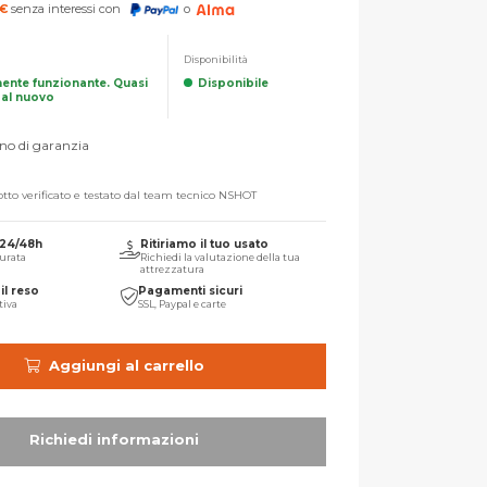
€
senza interessi con
o
Disponibilità
mente funzionante. Quasi
Disponibile
dal nuovo
no di garanzia
tto verificato e testato dal team tecnico NSHOT
 24/48h
Ritiriamo il tuo usato
urata
Richiedi la valutazione della tua
attrezzatura
il reso
Pagamenti sicuri
tiva
SSL, Paypal e carte
Aggiungi al carrello