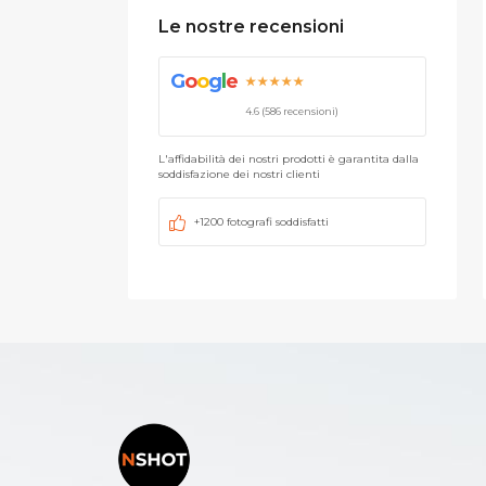
Le nostre recensioni
G
o
o
g
l
e
★★★★★
4.6 (586 recensioni)
L'affidabilità dei nostri prodotti è garantita dalla
soddisfazione dei nostri clienti
+1200 fotografi soddisfatti