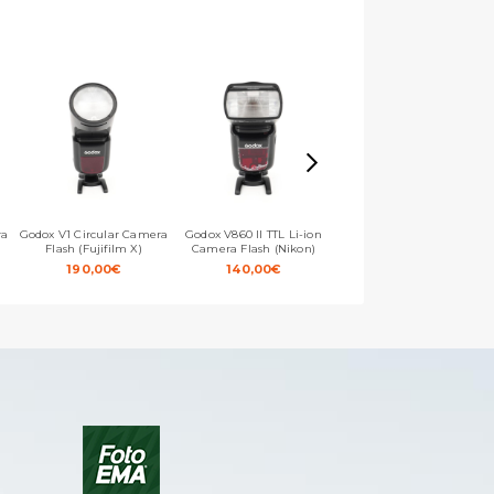
ra
Godox V1 Circular Camera
Godox V860 II TTL Li-ion
Godox V860 III TTL Li-ion
Flash (Fujifilm X)
Camera Flash (Nikon)
Camera Flash (Canon EF)
190,00
€
140,00
€
159,00
€