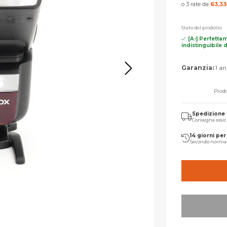
o 3 rate da
63,33
Stato del prodotto
[A-] Perfetta
indistinguibile 
Garanzia:
1 an
Prodo
Spedizione
Consegna assic
14 giorni per 
Secondo norma