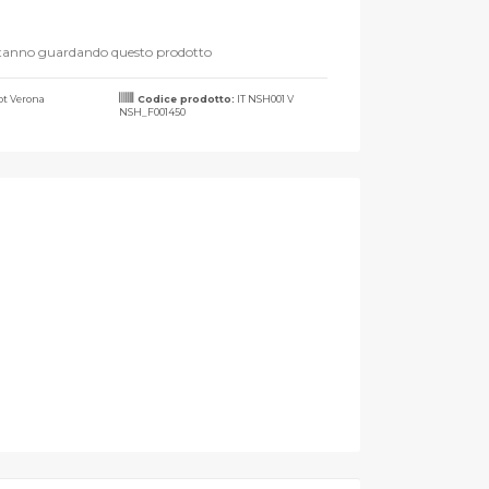
stanno guardando questo prodotto
t Verona
Codice prodotto:
IT NSH001 V
NSH_F001450