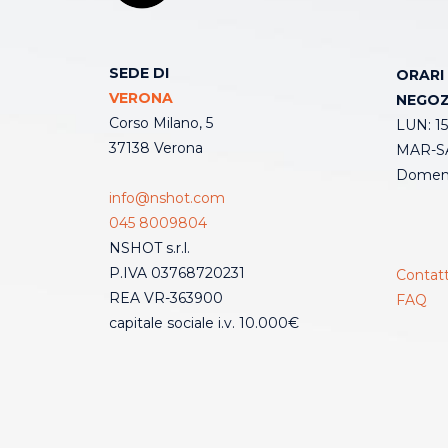
SEDE DI
ORARI
VERONA
NEGOZ
Corso Milano, 5
LUN: 15
37138 Verona
MAR-SA
Domeni
info@nshot.com
045 8009804
NSHOT s.r.l.
P.IVA 03768720231
Contatt
REA VR-363900
FAQ
capitale sociale i.v. 10.000€