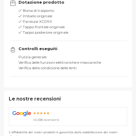
Dotazione prodotto
Borsa di trasporto
Imballo originale
Paraluce XCD90
Tappo frontale originale
Tappo posteriore originale
Controlli eseguiti
Pulizia generale
Verifica delle funzioni elettroniche e meccaniche
Verifica della condizione delle lenti
Le nostre recensioni
G
o
o
g
l
e
★★★★★
4.6 (586 recensioni)
L'affidabilità dei nostri prodotti è garantita dalla soddisfazione dei nostri