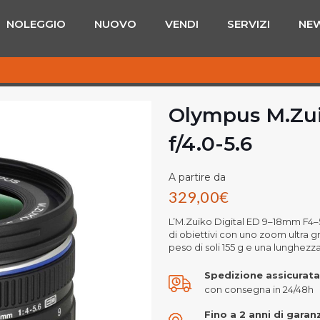
NOLEGGIO
NUOVO
VENDI
SERVIZI
NE
Olympus M.Zui
f/4.0-5.6
A partire da
329,00
€
L’M.Zuiko Digital ED 9–18mm F4–5
di obiettivi con uno zoom ultr
peso di soli 155 g e una lunghezza
Spedizione assicurata
con consegna in 24/48h
Fino a 2 anni di garan