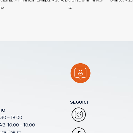
gital ED 7-14mm f/2.8
Olympus M.Zuiko Digital ED 9-18mm f/4.0-
Olympus M.Zui
Pro
5.6
SEGUICI
IO
.30 – 18.00
B: 10.00 – 18.00
ca Chiuso