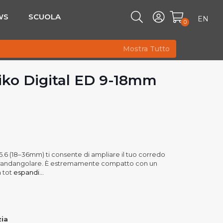
WS
SCUOLA
EN
0
Mostra Tutto
ko Digital ED 9-18mm
.6 (18–36mm) ti consente di ampliare il tuo corredo
a grandangolare. È estremamente compatto con un
 tot
espandi...
zia