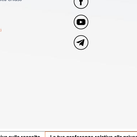
i
iva sulla raccolta
Le tue preferenze relative alla priva