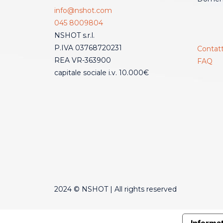
info@nshot.com
045 8009804
NSHOT s.r.l.
P.IVA 03768720231
Contatt
REA VR-363900
FAQ
capitale sociale i.v. 10.000€
2024 © NSHOT | All rights reserved
Informat