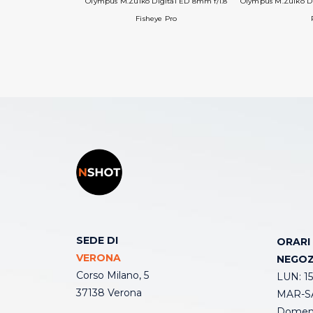
Olympus M.Zuiko Digital ED 8mm f/1.8
Olympus M.Zuiko Di
Fisheye Pro
SEDE DI
ORARI
VERONA
NEGOZ
Corso Milano, 5
LUN: 15
37138 Verona
MAR-SA
Domeni