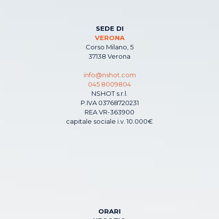
SEDE DI
VERONA
Corso Milano, 5
37138 Verona
info@nshot.com
045 8009804
NSHOT s.r.l.
P.IVA 03768720231
REA VR-363900
capitale sociale i.v. 10.000€
ORARI