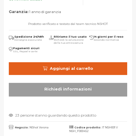
Garanzia:
1 anno di garanzia
Prodotto verificato e testato dal team tecnico NSHOT
Spedizione 24/48h
Ritiriamo il tuo usato
14 giorni per il reso
Consegna assicurata
Richiedi la valutazione
Secondo normativa
della tua attrezzatura
Pagamenti sicuri
SSL, Paypal e carte
Aggiungi al carrello
23 persone stanno guardando questo prodotto
Negozio:
NShot Verona
Codice prodotto:
IT NSH001 V
NSH_F000452