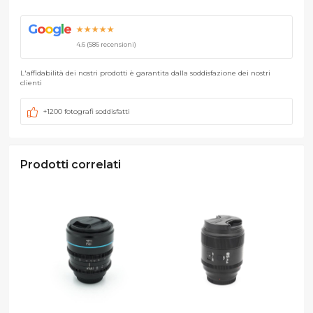
G
o
o
g
l
e
★★★★★
4.6 (586 recensioni)
L'affidabilità dei nostri prodotti è garantita dalla soddisfazione dei nostri
clienti
+1200 fotografi soddisfatti
Prodotti correlati