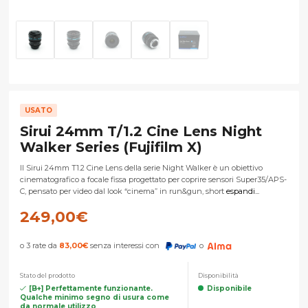
USATO
Sirui 24mm T/1.2 Cine Lens Night
Walker Series (Fujifilm X)
Il Sirui 24mm T1.2 Cine Lens della serie Night Walker è un obiettivo
cinematografico a focale fissa progettato per coprire sensori Super35/APS-
C, pensato per video dal look “cinema” in run&gun, short
espandi...
249,00
€
o 3 rate da
83,00
€
senza interessi con
o
Stato del prodotto
Disponibilità
[B+] Perfettamente funzionante.
Disponibile
Qualche minimo segno di usura come
da normale utilizzo