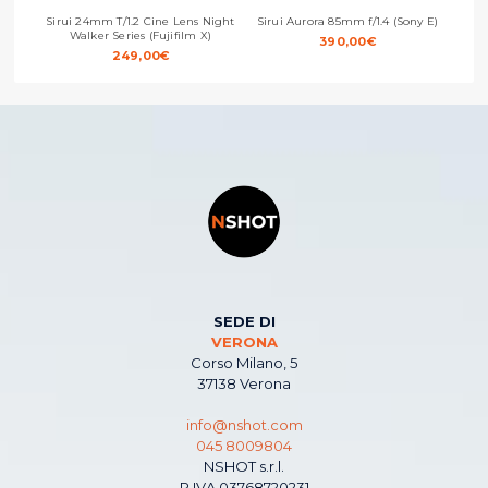
Sirui 24mm T/1.2 Cine Lens Night
Sirui Aurora 85mm f/1.4 (Sony E)
Walker Series (Fujifilm X)
390,00
€
249,00
€
SEDE DI
VERONA
Corso Milano, 5
37138 Verona
info@nshot.com
045 8009804
NSHOT s.r.l.
P.IVA 03768720231