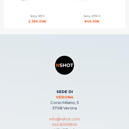
Sony A9 II
Sony A7R II
2.369,00
€
849,00
€
SEDE DI
VERONA
Corso Milano, 5
37138 Verona
info@nshot.com
045 8009804