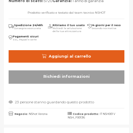
Numero di scatti:
5720
Garanzia:
1 anno di garanzia
Prodotto verificato e testato dal team tecnico NSHOT
Spedizione 24/48h
Ritiriamo il tuo usato
14 giorni per il reso
Consegna assicurata
Richiedi la valutazione
Secondo normativa
della tua attrezzatura
Pagamenti sicuri
SSL, Paypal e carte
Aggiungi al carrello
23 persone stanno guardando questo prodotto
Negozio:
NShot Verona
Codice prodotto:
IT NSH001 V
NSH_F001316