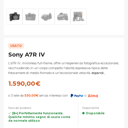
USATO
Sony A7R IV
L'a7R IV, mirrorless full-frame, offre un'esperienza fotografica eccezionale,
racchiudendo in un corpo compatto l'abilità espressiva tipica delle
fotocamere di medio formato e un'eccezionale velocità.
espandi...
1.590,00
€
o 3 rate da
530,00
€
senza interessi con
o
Stato del prodotto
Disponibilità
[B+] Perfettamente funzionante.
Disponibile
Qualche minimo segno di usura come
da normale utilizzo