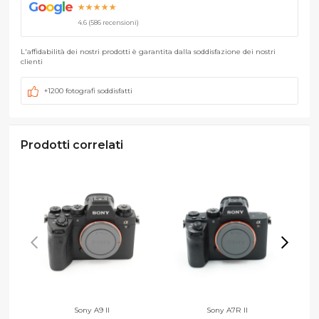
G
o
o
g
l
e
★★★★★
4.6 (586 recensioni)
L'affidabilità dei nostri prodotti è garantita dalla soddisfazione dei nostri
clienti
+1200 fotografi soddisfatti
Prodotti correlati
Sony A9 II
Sony A7R II