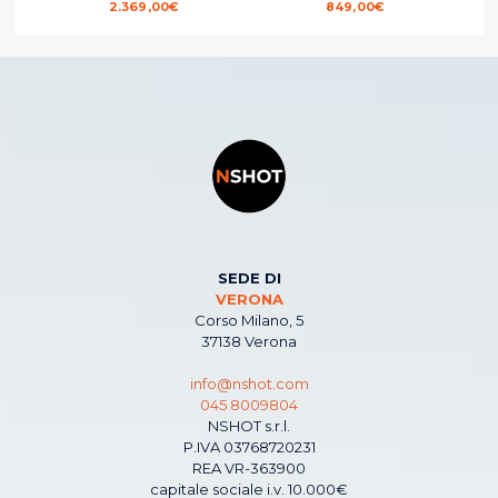
2.369,00
€
849,00
€
SEDE DI
VERONA
Corso Milano, 5
37138 Verona
info@nshot.com
045 8009804
NSHOT s.r.l.
P.IVA 03768720231
REA VR-363900
capitale sociale i.v. 10.000€