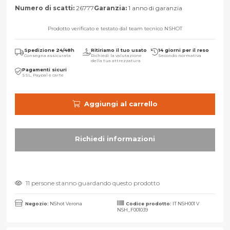
Numero di scatti:
26777
Garanzia:
1 anno di garanzia
Prodotto verificato e testato dal team tecnico NSHOT
Spedizione 24/48h
Ritiriamo il tuo usato
14 giorni per il reso
Consegna assicurata
Richiedi la valutazione
Secondo normativa
della tua attrezzatura
Pagamenti sicuri
SSL, Paypal e carte
Aggiungi al carrello
11 persone stanno guardando questo prodotto
Negozio:
NShot Verona
Codice prodotto:
IT NSH001 V
NSH_F001039