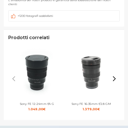
L'affidabilità dei nostri prodotti è garantita dalla soddisfazione dei nostri
clienti
+1200 fotografi soddisfatti
Prodotti correlati
Sony FE 12-24mm f/4 G
Sony FE 16-35mm f/2.8 GM
Sony
1.049,00
€
1.379,00
€