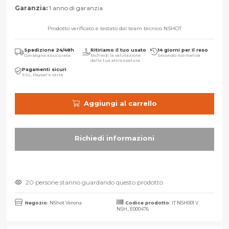
Garanzia:
1 anno di garanzia
Prodotto verificato e testato dal team tecnico NSHOT
Spedizione 24/48h
Ritiriamo il tuo usato
14 giorni per il reso
Consegna assicurata
Richiedi la valutazione
Secondo normativa
della tua attrezzatura
Pagamenti sicuri
SSL, Paypal e carte
Aggiungi al carrello
20 persone stanno guardando questo prodotto
Negozio:
NShot Verona
Codice prodotto:
IT NSH001 V
NSH_E000476