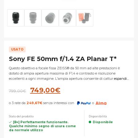
USATO
Sony FE 50mm f/1.4 ZA Planar T*
Questo obiettivo a focale fissa ZEISS® da 50 mm ad alte prestazioni è
dotato di ampia apertura massima di F1,4 e contrasto e risoluzione
eccellenti a ogni immagine. L'ampia apertura consente di cattur
espandi...
Il
Il
749,00
€
799,00
€
prezzo
prezzo
o 3 rate da
249,67
€
senza interessi con
o
originale
attuale
era:
è:
Stato del prodotto
Disponibilità
799,00€.
749,00€.
[B+] Perfettamente funzionante.
Disponibile
Qualche minimo segno di usura come
da normale utilizzo