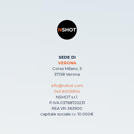
SEDE DI
VERONA
Corso Milano, 5
37138 Verona
info@nshot.com
045 8009804
NSHOT s.r.l.
P.IVA 03768720231
REA VR-363900
capitale sociale i.v. 10.000€