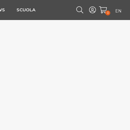
WS
SCUOLA
EN
0