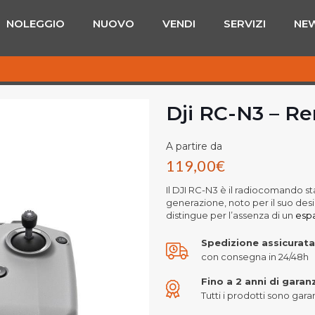
NOLEGGIO
NUOVO
VENDI
SERVIZI
NE
Dji RC-N3 – Re
A partire da
119,00
€
Il DJI RC-N3 è il radiocomando st
generazione, noto per il suo des
distingue per l’assenza di un
espa
Spedizione assicurata
con consegna in 24/48h
Fino a 2 anni di garan
Tutti i prodotti sono garant