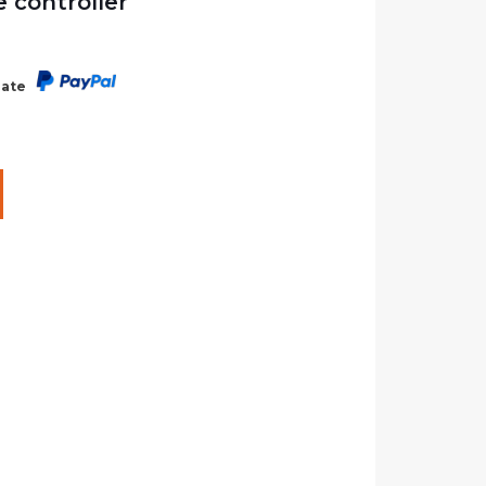
 controller
rate