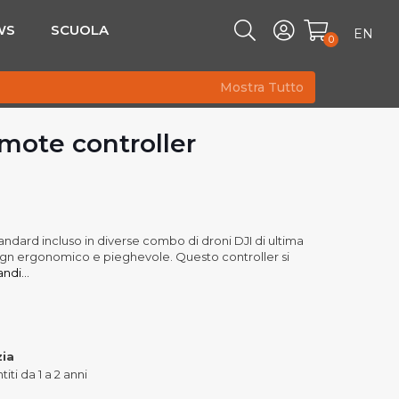
WS
SCUOLA
EN
0
Mostra Tutto
mote controller
andard incluso in diverse combo di droni DJI di ultima
ign ergonomico e pieghevole. Questo controller si
ndi...
zia
iti da 1 a 2 anni