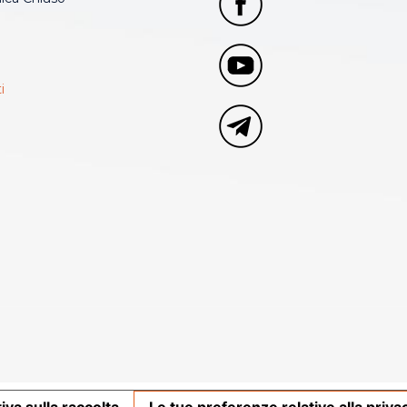
i
iva sulla raccolta
Le tue preferenze relative alla priva