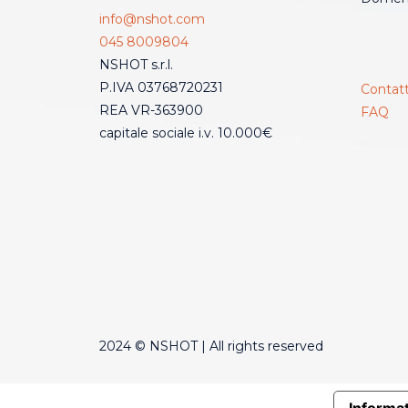
info@nshot.com
045 8009804
NSHOT s.r.l.
P.IVA 03768720231
Contatt
REA VR-363900
FAQ
capitale sociale i.v. 10.000€
2024 © NSHOT | All rights reserved
Informat