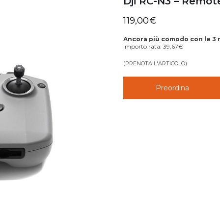
Dji RC-N3 – Remote
119,00
€
Ancora più comodo con le 3 
importo rata:
39,67
€
(PRENOTA L'ARTICOLO)
Preordina