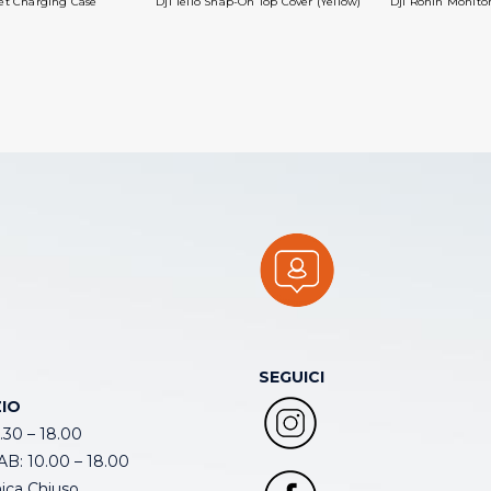
et Charging Case
Dji Tello Snap-On Top Cover (Yellow)
Dji Ronin Monito
SEGUICI
IO
.30 – 18.00
B: 10.00 – 18.00
ca Chiuso