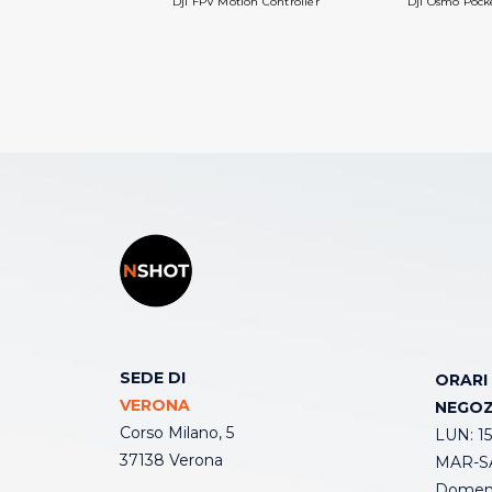
Dji FPV Motion Controller
Dji Osmo Pock
SEDE DI
ORARI
VERONA
NEGOZ
Corso Milano, 5
LUN: 15
37138 Verona
MAR-SA
Domeni