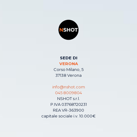
SEDE DI
VERONA
Corso Milano, 5
37138 Verona
info@nshot.com
045 8009804
NSHOT s.r.l.
P.IVA 03768720231
REA VR-363900
capitale sociale i.v. 10.000€