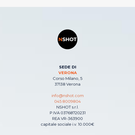
SEDE DI
VERONA
Corso Milano, 5
37138 Verona
info@nshot.com
045 8009804
NSHOT s.r.l.
P.IVA 03768720231
REA VR-363900
capitale sociale i.v. 10.000€