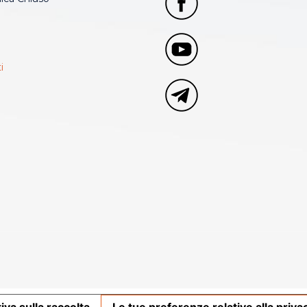
i
iva sulla raccolta
Le tue preferenze relative alla priva