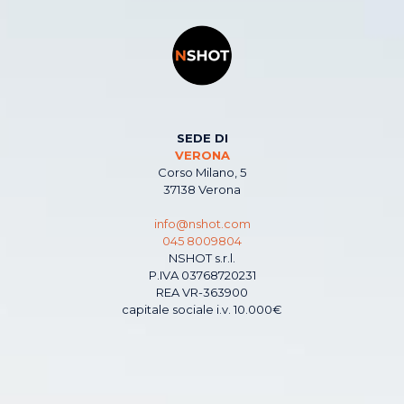
SEDE DI
VERONA
Corso Milano, 5
37138 Verona
info@nshot.com
045 8009804
NSHOT s.r.l.
P.IVA 03768720231
REA VR-363900
capitale sociale i.v. 10.000€