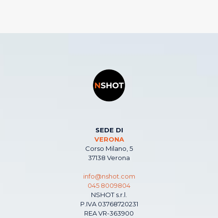
SEDE DI
VERONA
Corso Milano, 5
37138 Verona
info@nshot.com
045 8009804
NSHOT s.r.l.
P.IVA 03768720231
REA VR-363900