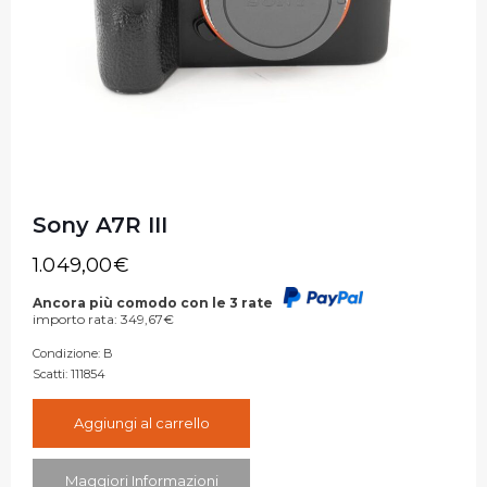
Sony A7R III
1.049,00
€
Ancora più comodo con le 3 rate
importo rata:
349,67
€
Condizione:
B
Scatti:
111854
Aggiungi al carrello
Maggiori Informazioni