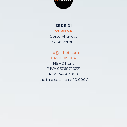
SEDE DI
VERONA
Corso Milano, 5
37138 Verona
info@nshot.com
045 8009804
NSHOT s.r.l.
P.IVA 03768720231
REA VR-363900
capitale sociale i.v. 10.000€