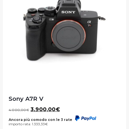
Sony A7R V
Il
Il
3.900,00
€
4.000,00
€
prezzo
prezzo
originale
attuale
Ancora più comodo con le 3 rate
importo rata:
1.333,33
€
era:
è: