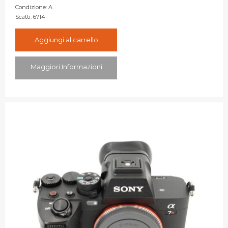
4.000,00€.
3.900,00€.
Condizione:
A
Scatti:
6714
Aggiungi al carrello
Maggiori Informazioni