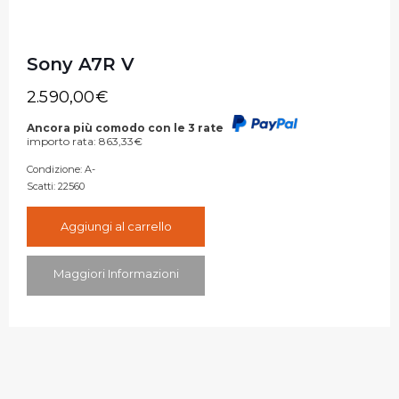
Sony A7R V
2.590,00
€
Ancora più comodo con le 3 rate
importo rata:
863,33
€
Condizione:
A-
Scatti:
22560
Aggiungi al carrello
Maggiori Informazioni