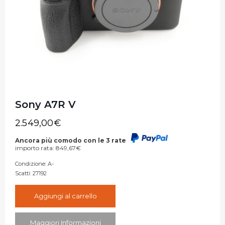
Sony A7R V
2.549,00
€
Ancora più comodo con le 3 rate
importo rata:
849,67
€
Condizione:
A-
Scatti:
27192
Aggiungi al carrello
Maggiori Informazioni