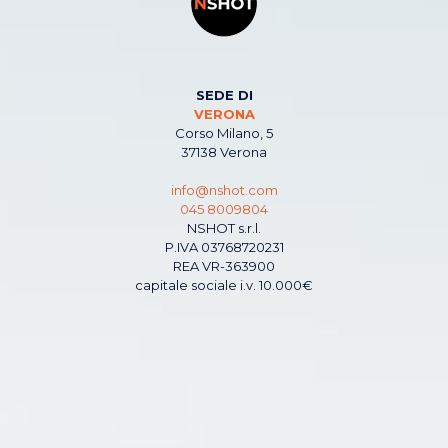
SEDE DI
VERONA
Corso Milano, 5
37138 Verona
info@nshot.com
045 8009804
NSHOT s.r.l.
P.IVA 03768720231
REA VR-363900
capitale sociale i.v. 10.000€