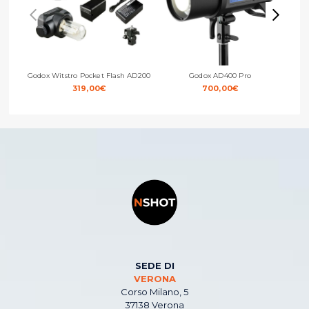
Godox Witstro Pocket Flash AD200
Godox AD400 Pro
Go
319,00
€
700,00
€
SEDE DI
VERONA
Corso Milano, 5
37138 Verona