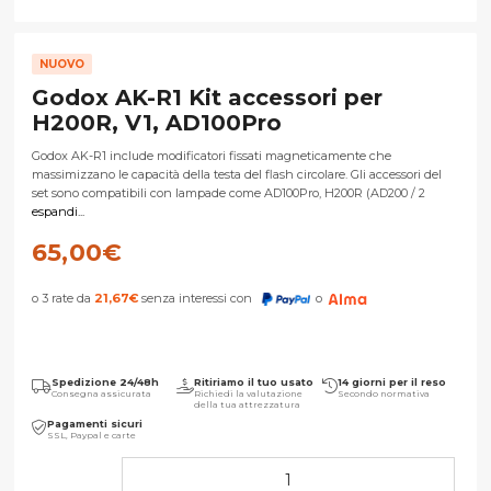
NUOVO
Godox AK-R1 Kit accessori per
H200R, V1, AD100Pro
Godox AK-R1 include modificatori fissati magneticamente che
massimizzano le capacità della testa del flash circolare. Gli accessori del
set sono compatibili con lampade come AD100Pro, H200R (AD200 / 2
espandi...
65,00
€
o 3 rate da
21,67
€
senza interessi con
o
Spedizione 24/48h
Ritiriamo il tuo usato
14 giorni per il reso
Consegna assicurata
Richiedi la valutazione
Secondo normativa
della tua attrezzatura
Pagamenti sicuri
SSL, Paypal e carte