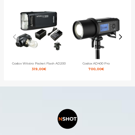
Godox Witstro Pocket Flash AD200
Godox AD400 Pro
Go
319,00
€
700,00
€