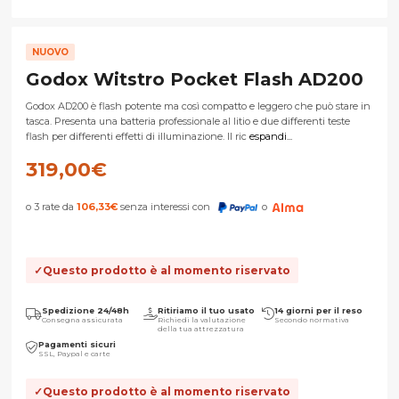
NUOVO
Godox Witstro Pocket Flash AD200
Godox AD200 è flash potente ma così compatto e leggero che può stare in
tasca. Presenta una batteria professionale al litio e due differenti teste
flash per differenti effetti di illuminazione. Il ric
espandi...
319,00
€
o 3 rate da
106,33
€
senza interessi con
o
Questo prodotto è al momento riservato
Spedizione 24/48h
Ritiriamo il tuo usato
14 giorni per il reso
Consegna assicurata
Richiedi la valutazione
Secondo normativa
della tua attrezzatura
Pagamenti sicuri
SSL, Paypal e carte
Questo prodotto è al momento riservato