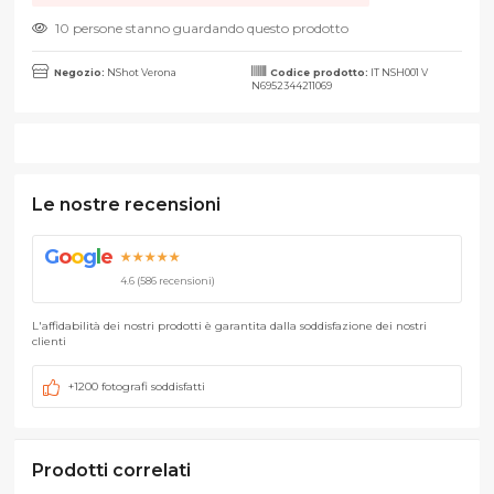
10 persone stanno guardando questo prodotto
Negozio:
NShot Verona
Codice prodotto:
IT NSH001 V
N6952344211069
Le nostre recensioni
G
o
o
g
l
e
★★★★★
4.6 (586 recensioni)
L'affidabilità dei nostri prodotti è garantita dalla soddisfazione dei nostri
clienti
+1200 fotografi soddisfatti
Prodotti correlati