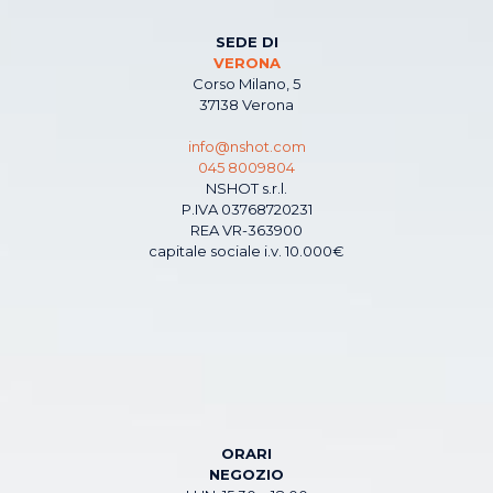
SEDE DI
VERONA
Corso Milano, 5
37138 Verona
info@nshot.com
045 8009804
NSHOT s.r.l.
P.IVA 03768720231
REA VR-363900
capitale sociale i.v. 10.000€
ORARI
NEGOZIO