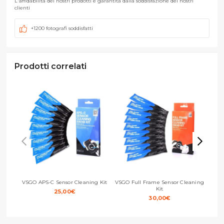
L'affidabilità dei nostri prodotti è garantita dalla soddisfazione dei nostri
clienti
+1200 fotografi soddisfatti
Prodotti correlati
VSGO APS-C Sensor Cleaning Kit
VSGO Full Frame Sensor Cleaning
Kit
25,00
€
30,00
€