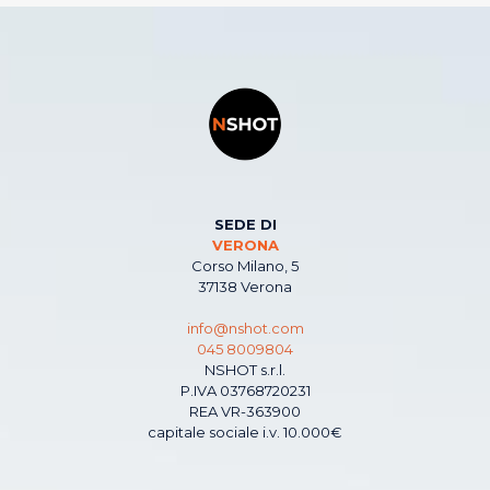
SEDE DI
VERONA
Corso Milano, 5
37138 Verona
info@nshot.com
045 8009804
NSHOT s.r.l.
P.IVA 03768720231
REA VR-363900
capitale sociale i.v. 10.000€