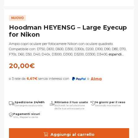
NUOVO
Hoodman HEYENSG – Large Eyecup
for Nikon
Ampio copri oculare per fotocamere Nikon con oculare quadrato.
Compatibile con: D750, D610, D600, D300, D300s, D200, D100, D90, D80, D70,
F70s, D60, D50, D40, D40x, D3000, D3100, D3200, D3300, D3400,
espandi...
20,00
€
o 3 rate da
6,67
€
senza interessi con
o
Spedizione 24/48h
Ritiriamo il tuo usato
14 giorni per il reso
Consegna assicurata
Richiedi la valutazione
Secondo normativa
della tua attrezzatura
Pagamenti sicuri
SSL, Paypal e carte
Aggiungi al carrello