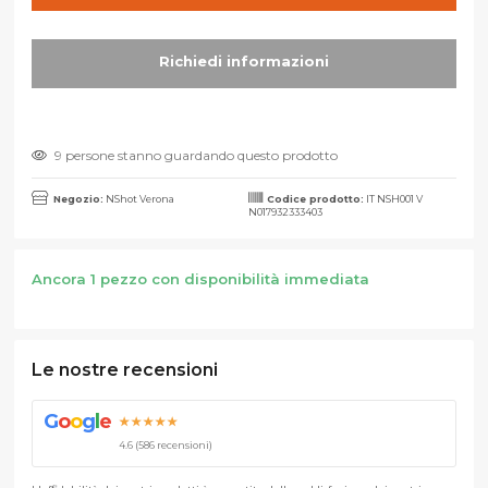
9 persone stanno guardando questo prodotto
Negozio:
NShot Verona
Codice prodotto:
IT NSH001 V
N017932333403
Ancora 1 pezzo con disponibilità immediata
Le nostre recensioni
G
o
o
g
l
e
★★★★★
4.6 (586 recensioni)