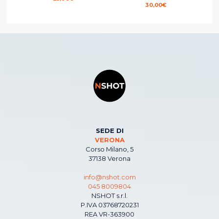
30,00
€
SEDE DI
VERONA
Corso Milano, 5
37138 Verona
info@nshot.com
045 8009804
NSHOT s.r.l.
P.IVA 03768720231
REA VR-363900