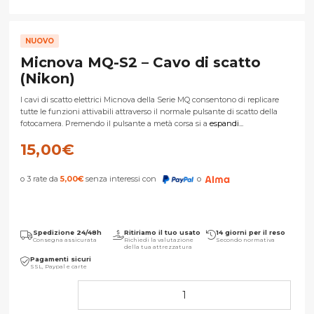
NUOVO
Micnova MQ-S2 – Cavo di scatto
(Nikon)
I cavi di scatto elettrici Micnova della Serie MQ consentono di replicare
tutte le funzioni attivabili attraverso il normale pulsante di scatto della
fotocamera. Premendo il pulsante a metà corsa si a
espandi...
15,00
€
o 3 rate da
5,00
€
senza interessi con
o
Spedizione 24/48h
Ritiriamo il tuo usato
14 giorni per il reso
Consegna assicurata
Richiedi la valutazione
Secondo normativa
della tua attrezzatura
Pagamenti sicuri
SSL, Paypal e carte