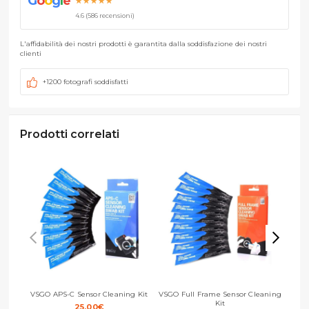
G
o
o
g
l
e
★★★★★
4.6 (586 recensioni)
L'affidabilità dei nostri prodotti è garantita dalla soddisfazione dei nostri
clienti
+1200 fotografi soddisfatti
Prodotti correlati
VSGO APS-C Sensor Cleaning Kit
VSGO Full Frame Sensor Cleaning
Kit
25,00
€