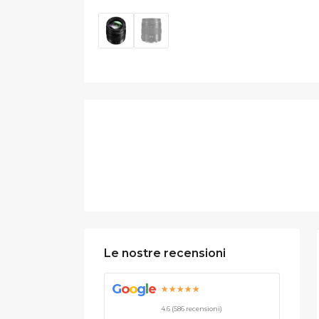
Le nostre recensioni
G
o
o
g
l
e
★★★★★
4.6 (586 recensioni)