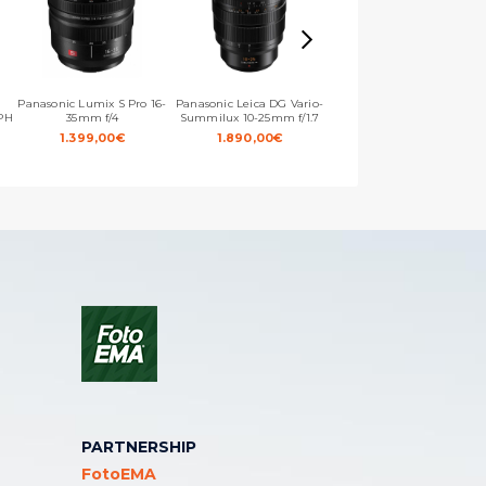
Panasonic Lumix S Pro 16-
Panasonic Leica DG Vario-
Panasonic Leica DG 12-
PH
35mm f/4
Summilux 10-25mm f/1.7
60mm f/2.8-4.0 ASPH OIS
1.399,00
€
1.890,00
€
999,00
€
PARTNERSHIP
FotoEMA