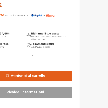
€
67
€
senza interessi con
o
 24/48h
Ritiriamo il tuo usato
urata
Richiedi la valutazione della tua
attrezzatura
il reso
Pagamenti sicuri
tiva
SSL, Paypal e carte
Aggiungi al carrello