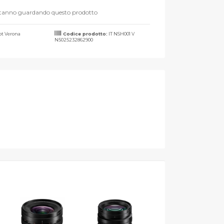
stanno guardando questo prodotto
t Verona
Codice prodotto:
IT NSH001 V
N5025232862900