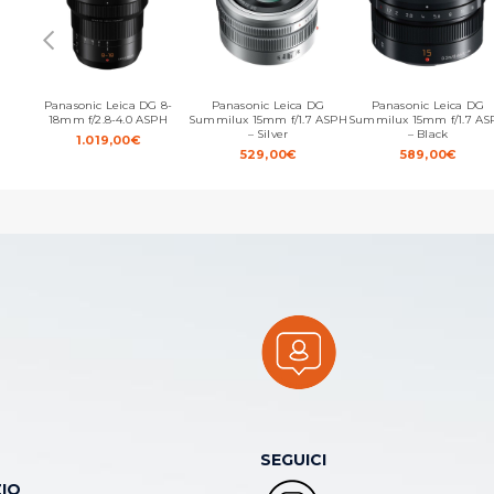
Panasonic Leica DG 8-
Panasonic Leica DG
Panasonic Leica DG
18mm f/2.8-4.0 ASPH
Summilux 15mm f/1.7 ASPH
Summilux 15mm f/1.7 AS
– Silver
– Black
1.019,00
€
529,00
€
589,00
€
SEGUICI
IO