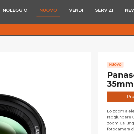
NOLEGGIO
NUOVO
VENDI
SERVIZI
NE
NUOVO
Panaso
35mm f
Pro
Lo zoom a ele
raggiungere un
zoom. La lung
fotocamera da