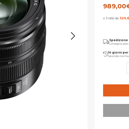
989,00
o 3 rate da
329,
Spedizione
Consegna assic
14 giorni per 
Secondo norma