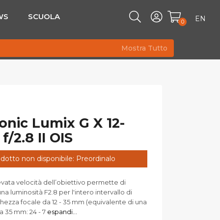
WS
SCUOLA
EN
0
Mostra Tutto
nic Lumix G X 12-
/2.8 II OIS
dotto non disponibile: Preordinalo
vata velocità dell’obiettivo permette di
a luminosità F2.8 per l'intero intervallo di
hezza focale da 12 - 35 mm (equivalente di una
 35 mm: 24 - 7
espandi...