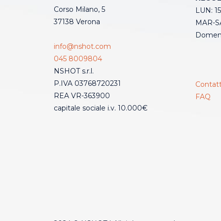
Corso Milano, 5
LUN: 15
37138 Verona
MAR-SA
Domeni
info@nshot.com
045 8009804
NSHOT s.r.l.
P.IVA 03768720231
Contatt
REA VR-363900
FAQ
capitale sociale i.v. 10.000€