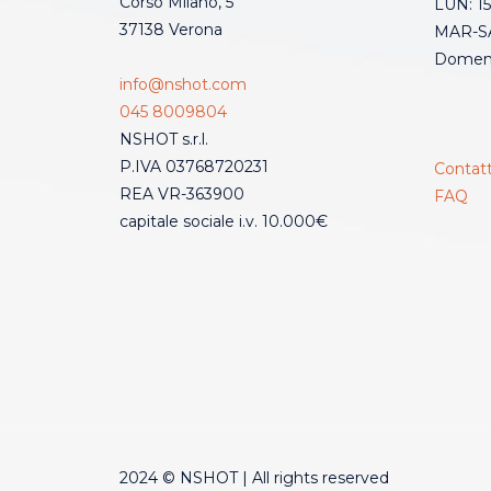
Corso Milano, 5
LUN: 15
37138 Verona
MAR-SA
Domeni
info@nshot.com
045 8009804
NSHOT s.r.l.
P.IVA 03768720231
Contatt
REA VR-363900
FAQ
capitale sociale i.v. 10.000€
2024 © NSHOT | All rights reserved