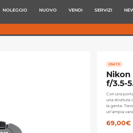
NOLEGGIO
NUOVO
VENDI
SERVIZI
NE
USATO
Nikon
f/3.5-5
Con una port
una struttura 
la gente. Tien
un'ampia varie
69,00
€