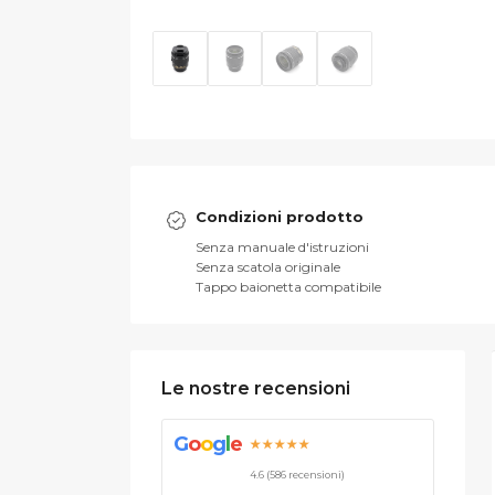
Condizioni prodotto
Senza manuale d'istruzioni
Senza scatola originale
Tappo baionetta compatibile
Le nostre recensioni
G
o
o
g
l
e
★★★★★
4.6 (586 recensioni)