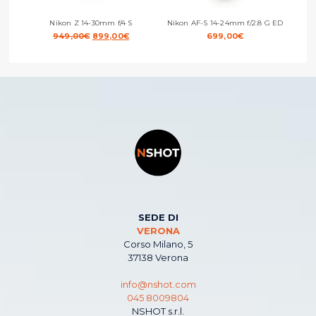
Nikon Z 14-30mm f/4 S
Nikon AF-S 14-24mm f/2.8 G ED
Niko
Il
Il
949,00
€
899,00
€
699,00
€
prezzo
prezzo
originale
attuale
era:
è:
949,00€.
899,00€.
SEDE DI
VERONA
Corso Milano, 5
37138 Verona
info@nshot.com
045 8009804
NSHOT s.r.l.