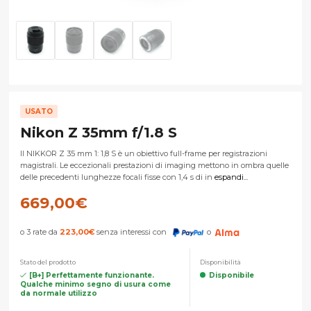
USATO
Nikon Z 35mm f/1.8 S
Il NIKKOR Z 35 mm 1: 1,8 S è un obiettivo full-frame per registrazioni
magistrali. Le eccezionali prestazioni di imaging mettono in ombra quelle
delle precedenti lunghezze focali fisse con 1,4 s di in
espandi...
669,00
€
o 3 rate da
223,00
€
senza interessi con
o
Stato del prodotto
Disponibilità
[B+] Perfettamente funzionante.
Disponibile
Qualche minimo segno di usura come
da normale utilizzo