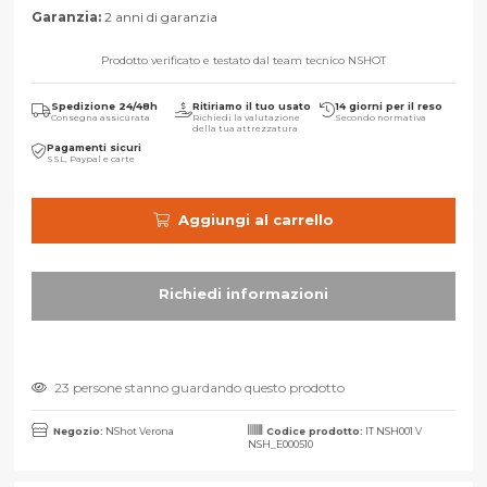
Garanzia:
2 anni di garanzia
Prodotto verificato e testato dal team tecnico NSHOT
Spedizione 24/48h
Ritiriamo il tuo usato
14 giorni per il reso
Consegna assicurata
Richiedi la valutazione
Secondo normativa
della tua attrezzatura
Pagamenti sicuri
SSL, Paypal e carte
Aggiungi al carrello
23 persone stanno guardando questo prodotto
Negozio:
NShot Verona
Codice prodotto:
IT NSH001 V
NSH_E000510