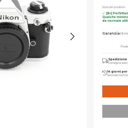
Stato del prodotto
[B+] Perfetta
Qualche minimo
da normale util
Garanzia:
6 me
Prodo
Spedizione
Consegna assic
14 giorni per 
Secondo norma