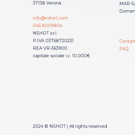
37138 Verona
MAR-SA
Domeni
info@nshot.com
045 8009804
NSHOT s.r.l.
P.IVA 03768720231
Contatt
REA VR-363900
FAQ
capitale sociale i.v. 10.000€
2024 © NSHOT | All rights reserved