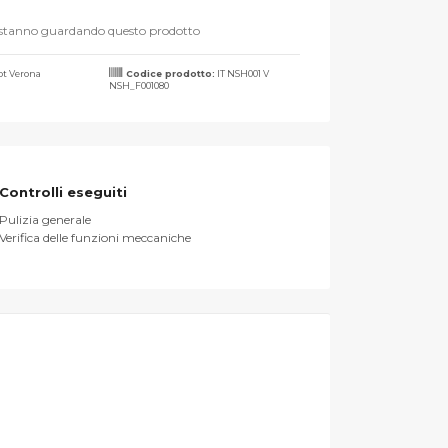
stanno guardando questo prodotto
t Verona
Codice prodotto:
IT NSH001 V
NSH_F001080
Controlli eseguiti
Pulizia generale
Verifica delle funzioni meccaniche