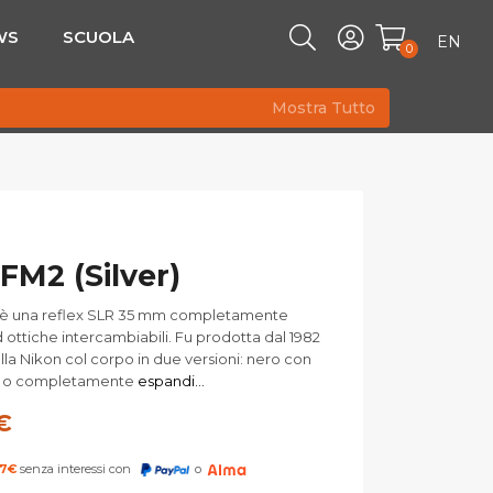
WS
SCUOLA
EN
0
Mostra Tutto
FM2 (Silver)
 è una reflex SLR 35 mm completamente
ottiche intercambiabili. Fu prodotta dal 1982
alla Nikon col corpo in due versioni: nero con
i o completamente
espandi...
€
67
€
senza interessi con
o