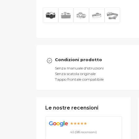
Condizioni prodotto
Senza manuale d'istruzioni
Senza scatola originale
Tappo frontale compatibile
Le nostre recensioni
G
o
o
g
l
e
★★★★★
4.6 (586 recensioni)