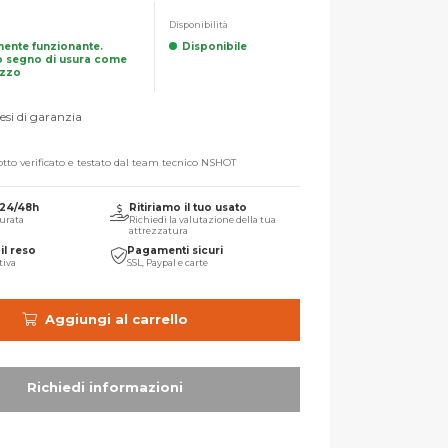
Disponibilità
mente funzionante.
Disponibile
 segno di usura come
izzo
si di garanzia
tto verificato e testato dal team tecnico NSHOT
 24/48h
Ritiriamo il tuo usato
urata
Richiedi la valutazione della tua
attrezzatura
il reso
Pagamenti sicuri
tiva
SSL, Paypal e carte
Aggiungi al carrello