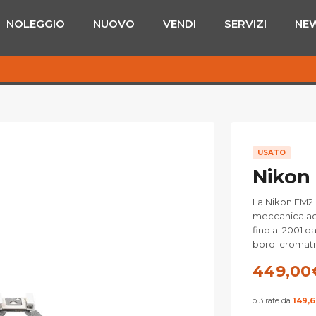
NOLEGGIO
NUOVO
VENDI
SERVIZI
NE
USATO
Nikon 
La Nikon FM2
meccanica ad 
fino al 2001 d
bordi cromat
449,00
o 3 rate da
149,