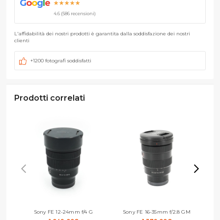
G
o
o
g
l
e
★★★★★
4.6 (586 recensioni)
L'affidabilità dei nostri prodotti è garantita dalla soddisfazione dei nostri
clienti
+1200 fotografi soddisfatti
Prodotti correlati
Sony FE 12-24mm f/4 G
Sony FE 16-35mm f/2.8 GM
Sony