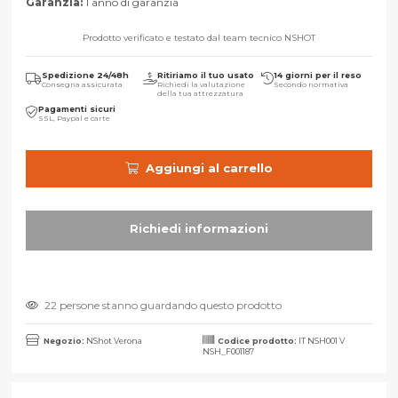
Garanzia:
1 anno di garanzia
Prodotto verificato e testato dal team tecnico NSHOT
Spedizione 24/48h
Ritiriamo il tuo usato
14 giorni per il reso
Consegna assicurata
Richiedi la valutazione
Secondo normativa
della tua attrezzatura
Pagamenti sicuri
SSL, Paypal e carte
Aggiungi al carrello
22 persone stanno guardando questo prodotto
Negozio:
NShot Verona
Codice prodotto:
IT NSH001 V
NSH_F001187