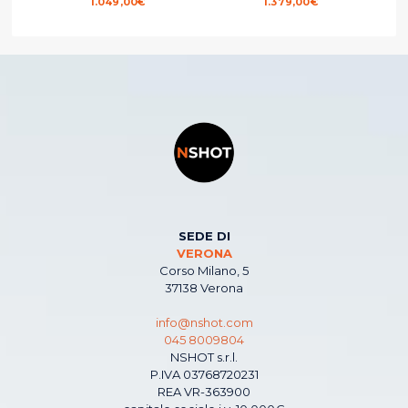
1.049,00
€
1.379,00
€
SEDE DI
VERONA
Corso Milano, 5
37138 Verona
info@nshot.com
045 8009804
NSHOT s.r.l.
P.IVA 03768720231
REA VR-363900