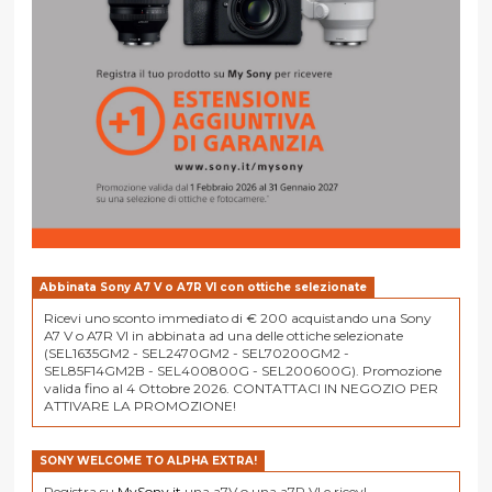
Abbinata Sony A7 V o A7R VI con ottiche selezionate
Ricevi uno sconto immediato di € 200 acquistando una Sony
A7 V o A7R VI in abbinata ad una delle ottiche selezionate
(SEL1635GM2 - SEL2470GM2 - SEL70200GM2 -
SEL85F14GM2B - SEL400800G - SEL200600G). Promozione
valida fino al 4 Ottobre 2026. CONTATTACI IN NEGOZIO PER
ATTIVARE LA PROMOZIONE!
SONY WELCOME TO ALPHA EXTRA!
Registra su
MySony.it
una a7V o una a7R VI e ricevI