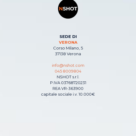
SEDE DI
VERONA
Corso Milano, 5
37138 Verona
info@nshot.com
045 8009804
NSHOT s.r.l.
P.IVA 03768720231
REA VR-363900
capitale sociale i.v. 10.000€