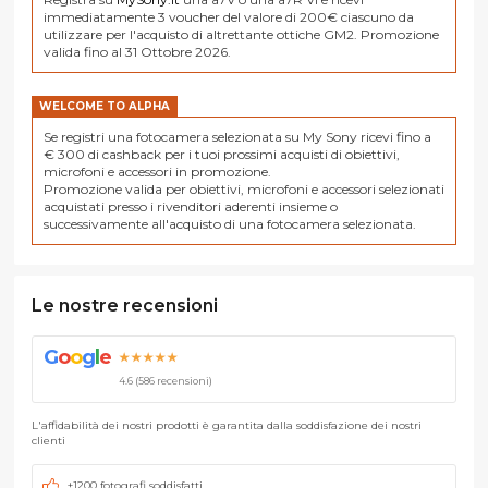
immediatamente 3 voucher del valore di 200€ ciascuno da
utilizzare per l'acquisto di altrettante ottiche GM2. Promozione
valida fino al 31 Ottobre 2026.
WELCOME TO ALPHA
Se registri una fotocamera selezionata su My Sony ricevi fino a
€ 300 di cashback per i tuoi prossimi acquisti di obiettivi,
microfoni e accessori in promozione.
Promozione valida per obiettivi, microfoni e accessori selezionati
acquistati presso i rivenditori aderenti insieme o
successivamente all'acquisto di una fotocamera selezionata.
Le nostre recensioni
G
o
o
g
l
e
★★★★★
4.6 (586 recensioni)
L'affidabilità dei nostri prodotti è garantita dalla soddisfazione dei nostri
clienti
+1200 fotografi soddisfatti