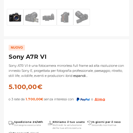
NUOVO
Sony A7R VI
Sony A7R VI è una fotocamera mirrorless full frame ad alta risoluzione con
innesto Sony E, progettata per fotografia professionale, paesaggio, ritratto,
still life, wildlife, eventi e produzioni ibrid
espandi...
5.100,00
€
o 3 rate da
1.700,00
€
senza interessi con
o
Spedizione 24/48h
Ritiriamo il tuo usato
14 giorni per il reso
Consegna assicurata
Richiedi la valutazione
Secondo normativa
della tua attrezzatura