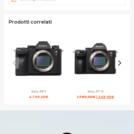
Prodotti correlati
Sony A9 II
Sony A7 III
Il
Il
4.799,00
€
1.789,00
€
1.349,00
€
prezzo
prezzo
originale
attuale
era:
è:
1.789,00€.
1.349,00€.